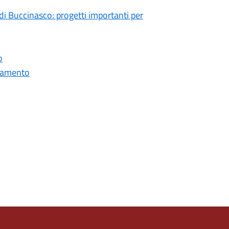
 di Buccinasco: progetti importanti per
o
ziamento