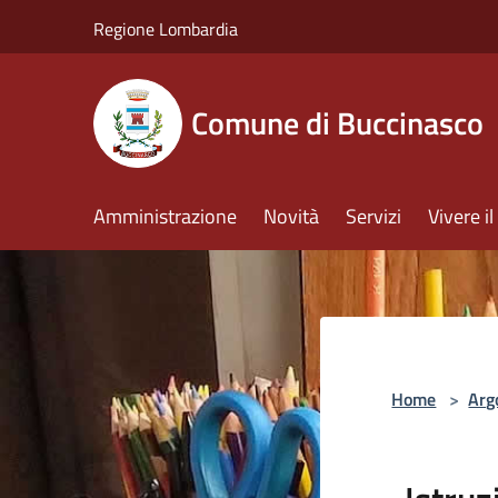
Salta al contenuto principale
Regione Lombardia
Comune di Buccinasco
Amministrazione
Novità
Servizi
Vivere 
Home
>
Arg