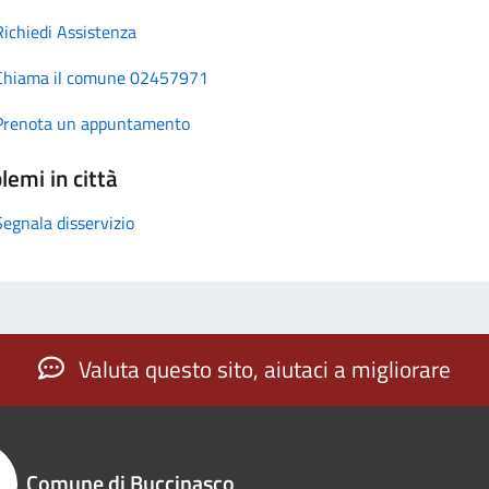
Richiedi Assistenza
Chiama il comune 02457971
Prenota un appuntamento
lemi in città
Segnala disservizio
Valuta questo sito, aiutaci a migliorare
Comune di Buccinasco