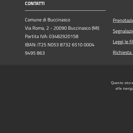
CONTATTI
Comune di Buccinasco
Prenotaz
Via Roma, 2 - 20090 Buccinasco (MI)
Segnalazi
Partita IVA: 03482920158
Leggi le 
IBAN: IT25 N053 8732 6510 0004
Richiesta
9495 863
PEC:
protocollo@cert.legalmail.it
Questo sito 
Centralino Unico: 02457971
alla navig
RSS
Accessibilità
Privacy
Cookie
Mappa de