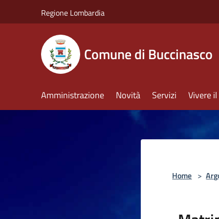
Salta al contenuto principale
Regione Lombardia
Comune di Buccinasco
Amministrazione
Novità
Servizi
Vivere 
Home
>
Arg