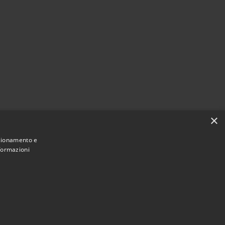
×
nzionamento e
nformazioni
Municipium
Accesso redazione
uccinasco • Powered by
•