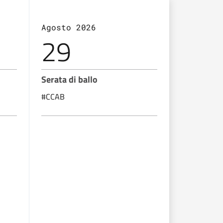
Agosto 2026
Settembr
29
05
Serata di ballo
Serata di b
#CCAB
#CCAB