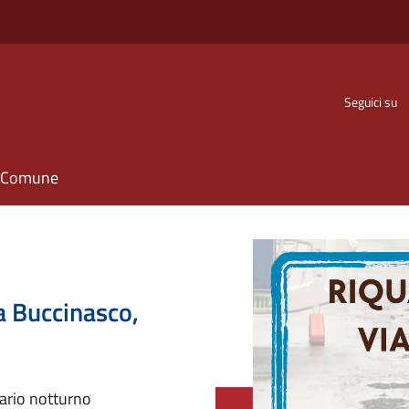
Seguici su
il Comune
a Buccinasco,
rario notturno