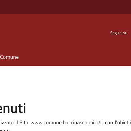
Seguici su
il Comune
enuti
zato il Sito www.comune.buccinasco.mi.it/it con l'obiettiv
'Ente.