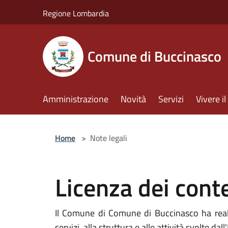
Salta al contenuto principale
Regione Lombardia
Comune di Buccinasco
Amministrazione
Novità
Servizi
Vivere 
Home
>
Note legali
Licenza dei cont
Il Comune di Comune di Buccinasco ha realiz
servizi, alla struttura e alle attività svolte dall