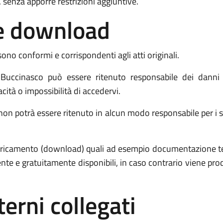
 senza apporre restrizioni aggiuntive.
o e download
sono conformi e corrispondenti agli atti originali.
ccinasco può essere ritenuto responsabile dei danni d
acità o impossibilità di accedervi.
n potrà essere ritenuto in alcun modo responsabile per i serv
 scaricamento (download) quali ad esempio documentazione 
ente e gratuitamente disponibili, in caso contrario viene p
terni collegati