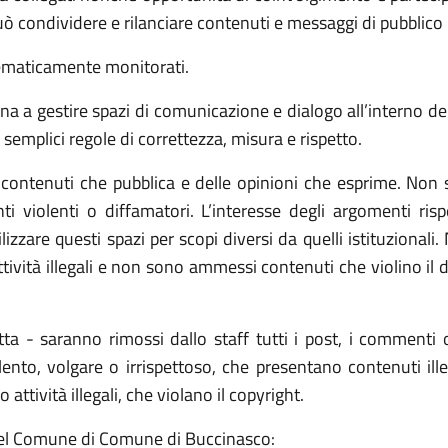
condividere e rilanciare contenuti e messaggi di pubblico inte
tematicamente monitorati.
a gestire spazi di comunicazione e dialogo all’interno dei p
e semplici regole di correttezza, misura e rispetto.
ontenuti che pubblica e delle opinioni che esprime. Non s
i violenti o diffamatori. L’interesse degli argomenti rispe
izzare questi spazi per scopi diversi da quelli istituzionali.
tività illegali e non sono ammessi contenuti che violino il di
tta - saranno rimossi dallo staff tutti i post, i commenti
nto, volgare o irrispettoso, che presentano contenuti illecit
tività illegali, che violano il copyright.
ali del Comune di Comune di Buccinasco: