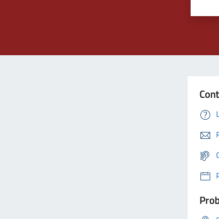
Cont
Prob