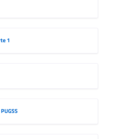
rte 1
- PUGSS