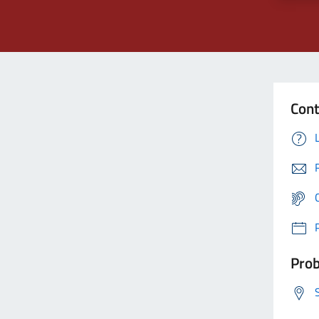
Cont
Prob