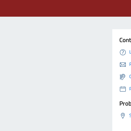
Cont
Prob