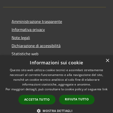
Amministrazione trasparente
Informativa privacy
Note legali
Dichiarazione di accessibilità
Statistiche web
×
Informazioni sui cookie
Questo sito web utilizza cookie tecnici e assimilati strettamente
necessari al corretto funzionamento e alla navigazione del sito,
RSS
Copyright © 2026 • Comune di
nonché un cookie tecnico analitico al solo fine di elaborare
Accessibilità
informazioni statistiche, aggregate e anonime.
Buccinasco • Powered by
Per maggiori dettagli, può consultare la cookie policy al seguente
link
Privacy
Municipium
Accesso
•
Cookie
redazione
RIFIUTA TUTTO
ACCETTA TUTTO
Mappa del sito
Whistleblowing
MOSTRA DETTAGLI