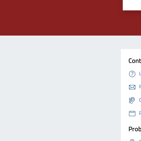
Cont
Prob