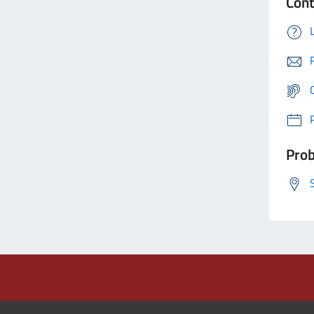
Cont
Prob