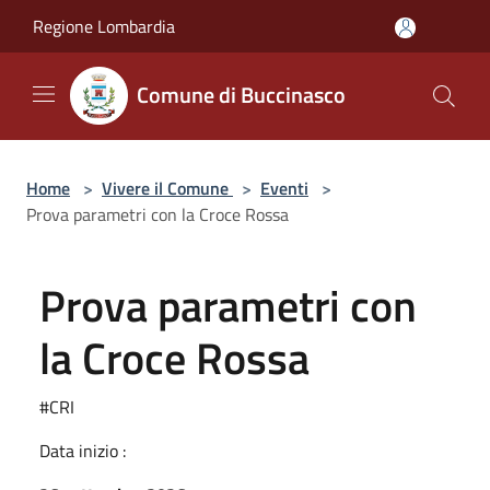
Salta al contenuto principale
Regione Lombardia
Comune di Buccinasco
Home
>
Vivere il Comune
>
Eventi
>
Prova parametri con la Croce Rossa
Prova parametri con
la Croce Rossa
#CRI
Data inizio :