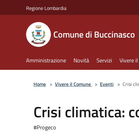
Salta al contenuto principale
Regione Lombardia
Comune di Buccinasco
Amministrazione
Novità
Servizi
Vivere 
Home
>
Vivere il Comune
>
Eventi
>
Crisi cl
Crisi climatica: c
#Progeco