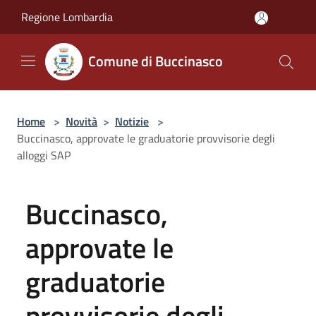
Salta al contenuto principale
Regione Lombardia
Comune di Buccinasco
Home
>
Novità
>
Notizie
>
Buccinasco, approvate le graduatorie provvisorie degli
alloggi SAP
Buccinasco,
approvate le
graduatorie
provvisorie degli