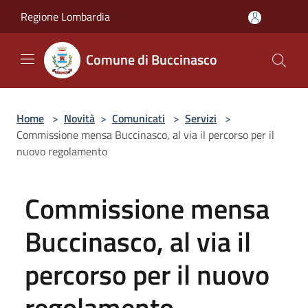
Salta al contenuto principale
Regione Lombardia
Comune di Buccinasco
Home
>
Novità
>
Comunicati
>
Servizi
>
Commissione mensa Buccinasco, al via il percorso per il
nuovo regolamento
Commissione mensa
Buccinasco, al via il
percorso per il nuovo
regolamento