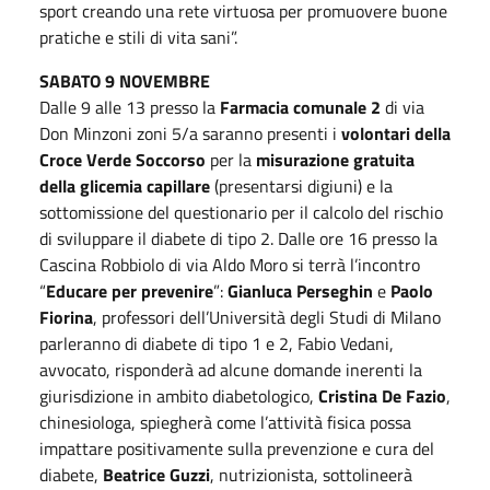
sport creando una rete virtuosa per promuovere buone
pratiche e stili di vita sani”.
SABATO 9 NOVEMBRE
Dalle 9 alle 13 presso la
Farmacia comunale 2
di via
Don Minzoni zoni 5/a saranno presenti i
volontari della
Croce Verde Soccorso
per la
misurazione gratuita
della glicemia capillare
(presentarsi digiuni) e la
sottomissione del questionario per il calcolo del rischio
di sviluppare il diabete di tipo 2. Dalle ore 16 presso la
Cascina Robbiolo di via Aldo Moro si terrà l’incontro
“
Educare per prevenire
”:
Gianluca Perseghin
e
Paolo
Fiorina
, professori dell’Università degli Studi di Milano
parleranno di diabete di tipo 1 e 2, Fabio Vedani,
avvocato, risponderà ad alcune domande inerenti la
giurisdizione in ambito diabetologico,
Cristina De Fazio
,
chinesiologa, spiegherà come l’attività fisica possa
impattare positivamente sulla prevenzione e cura del
diabete,
Beatrice Guzzi
, nutrizionista, sottolineerà