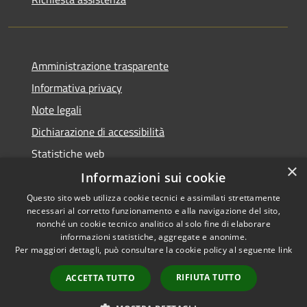
Amministrazione trasparente
Informativa privacy
Note legali
Dichiarazione di accessibilità
Statistiche web
×
Informazioni sui cookie
Questo sito web utilizza cookie tecnici e assimilati strettamente
necessari al corretto funzionamento e alla navigazione del sito,
RSS
Copyright © 2026 • Comune di
nonché un cookie tecnico analitico al solo fine di elaborare
Accessibilità
informazioni statistiche, aggregate e anonime.
Buccinasco • Powered by
Per maggiori dettagli, può consultare la cookie policy al seguente
link
Privacy
Municipium
Accesso
•
Cookie
redazione
RIFIUTA TUTTO
ACCETTA TUTTO
Mappa del sito
Whistleblowing