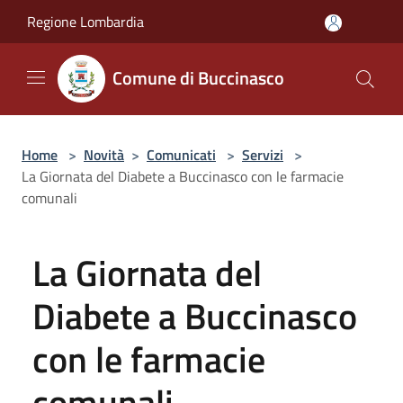
Salta al contenuto principale
Regione Lombardia
Comune di Buccinasco
Home
>
Novità
>
Comunicati
>
Servizi
>
La Giornata del Diabete a Buccinasco con le farmacie
comunali
La Giornata del
Diabete a Buccinasco
con le farmacie
comunali