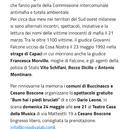
che fanno parte della Commissione intercomunale
antimafia e tutela ambientale.
Per circa due mesi nei territori del Sud ovest milanese
si sono alternati incontri, spettacoli, iniziative e la
lettura dei nomi delle vittime innocenti di mafia il 21
marzo. Tra le oltre 1100 vittime, il giudice Giovanni
Falcone ucciso da Cosa Nostra il 23 maggio 1992 nella
strage di Capaci
in cui morirono anche la giudice
Francesca Morvillo
, moglie di Falcone, e gli agenti della
polizia di Stato
Vito Schifani
,
Rocco Dicillo
e
Antonio
Montinaro
.
Per rinnovarne la memoria i
comuni di Buccinasco e
Cesano Boscone
organizzano lo
spettacolo gratuito
“
Bum hai i piedi bruciati
” di e con
Dario Leone
, in
scena
domenica 24 maggio
alle
ore 21
al
Teatro Casa
della Musica
di via Matteotti 19 a
Cesano Boscone
(ingresso libero, consigliata la prenotazione:
info@creadivalab.com
).