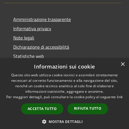
Amministrazione trasparente
Informativa privacy
Note legali
Dichiarazione di accessibilità
Statistiche web
×
Informazioni sui cookie
Questo sito web utilizza cookie tecnici e assimilati strettamente
necessari al corretto funzionamento e alla navigazione del sito,
RSS
Copyright © 2026 • Comune di
nonché un cookie tecnico analitico al solo fine di elaborare
Accessibilità
informazioni statistiche, aggregate e anonime.
Buccinasco • Powered by
Per maggiori dettagli, può consultare la cookie policy al seguente
link
Privacy
Municipium
Accesso
•
Cookie
redazione
RIFIUTA TUTTO
ACCETTA TUTTO
Mappa del sito
Whistleblowing
MOSTRA DETTAGLI