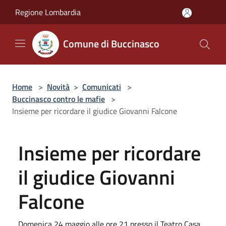
Salta al contenuto principale
Regione Lombardia
Comune di Buccinasco
Home
>
Novità
>
Comunicati
>
Buccinasco contro le mafie
>
Insieme per ricordare il giudice Giovanni Falcone
Insieme per ricordare
il giudice Giovanni
Falcone
Domenica 24 maggio alle ore 21 presso il Teatro Casa