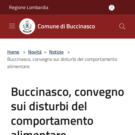
Salta al contenuto principale
Regione Lombardia
Comune di Buccinasco
Home
>
Novità
>
Notizie
>
Buccinasco, convegno sui disturbi del comportamento
alimentare
Buccinasco, convegno
sui disturbi del
comportamento
alimentare