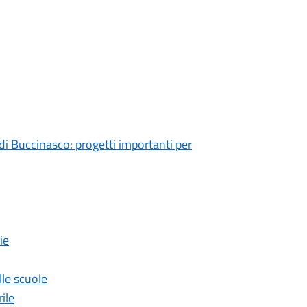
 di Buccinasco: progetti importanti per
ie
lle scuole
ile