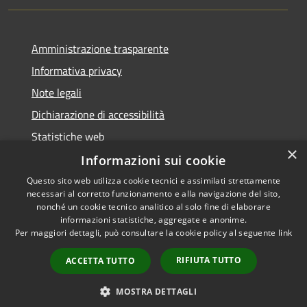
Amministrazione trasparente
Informativa privacy
Note legali
Dichiarazione di accessibilità
Statistiche web
×
Informazioni sui cookie
Questo sito web utilizza cookie tecnici e assimilati strettamente
necessari al corretto funzionamento e alla navigazione del sito,
RSS
Copyright © 2026 • Comune di
nonché un cookie tecnico analitico al solo fine di elaborare
Accessibilità
informazioni statistiche, aggregate e anonime.
Buccinasco • Powered by
Per maggiori dettagli, può consultare la cookie policy al seguente
link
Privacy
Municipium
Accesso
•
Cookie
redazione
RIFIUTA TUTTO
ACCETTA TUTTO
Mappa del sito
Whistleblowing
MOSTRA DETTAGLI