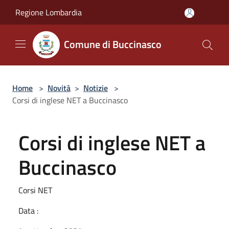
Salta al contenuto principale
Regione Lombardia
Comune di Buccinasco
Home
>
Novità
>
Notizie
>
Corsi di inglese NET a Buccinasco
Corsi di inglese NET a
Buccinasco
Corsi NET
Data :