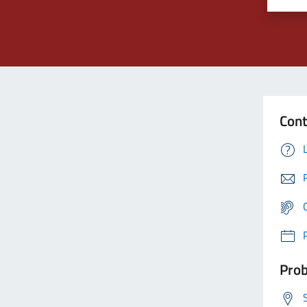
Cont
Prob