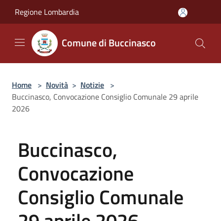
Salta al contenuto principale
Regione Lombardia
Comune di Buccinasco
Home
>
Novità
>
Notizie
>
Buccinasco, Convocazione Consiglio Comunale 29 aprile
2026
Buccinasco,
Convocazione
Consiglio Comunale
29 aprile 2026