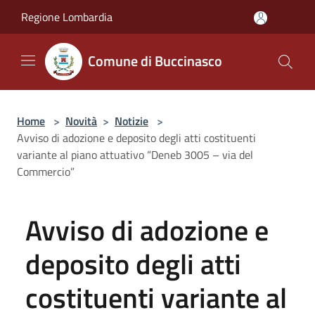
Salta al contenuto principale
Regione Lombardia
Comune di Buccinasco
Home
>
Novità
>
Notizie
>
Avviso di adozione e deposito degli atti costituenti
variante al piano attuativo “Deneb 3005 – via del
Commercio”
Avviso di adozione e
deposito degli atti
costituenti variante al