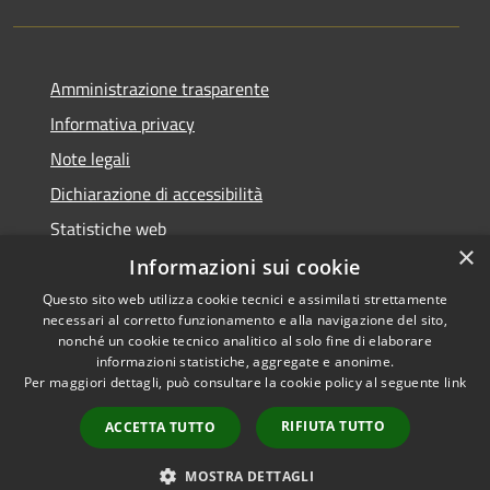
Amministrazione trasparente
Informativa privacy
Note legali
Dichiarazione di accessibilità
Statistiche web
×
Informazioni sui cookie
Questo sito web utilizza cookie tecnici e assimilati strettamente
necessari al corretto funzionamento e alla navigazione del sito,
RSS
Copyright © 2026 • Comune di
nonché un cookie tecnico analitico al solo fine di elaborare
informazioni statistiche, aggregate e anonime.
Accessibilità
Buccinasco • Powered by
Per maggiori dettagli, può consultare la cookie policy al seguente
link
Privacy
Municipium
Accesso
•
Cookie
redazione
RIFIUTA TUTTO
ACCETTA TUTTO
Mappa del sito
Whistleblowing
MOSTRA DETTAGLI