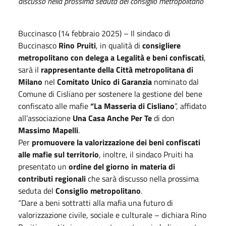
discusso nella prossima seduta del consiglio metropolitano
Buccinasco (14 febbraio 2025) – Il sindaco di
Buccinasco
Rino Pruiti
, in qualità di
consigliere
metropolitano con delega a Legalità e beni confiscati
,
sarà il
rappresentante della Città metropolitana di
Milano
nel
Comitato Unico di Garanzia
nominato dal
Comune di Cisliano per sostenere la gestione del bene
confiscato alle mafie
“La Masseria di Cisliano
”, affidato
all’associazione
Una Casa Anche Per Te
di don
Massimo Mapelli
.
Per
promuovere la valorizzazione dei beni confiscati
alle mafie sul territorio
, inoltre, il sindaco Pruiti ha
presentato un
ordine del giorno in materia di
contributi regionali
che sarà discusso nella prossima
seduta del
Consiglio metropolitano
.
“Dare a beni sottratti alla mafia una futuro di
valorizzazione civile, sociale e culturale – dichiara Rino