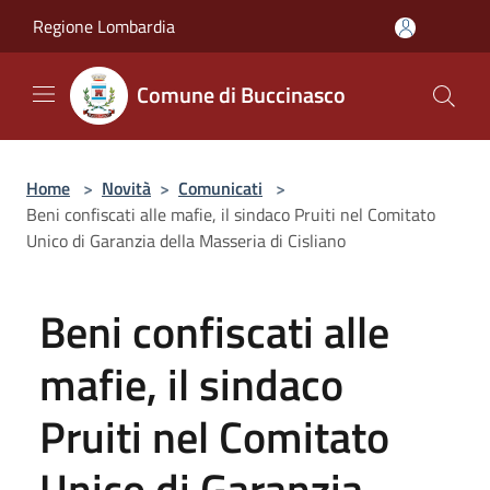
Salta al contenuto principale
Regione Lombardia
Comune di Buccinasco
Home
>
Novità
>
Comunicati
>
Beni confiscati alle mafie, il sindaco Pruiti nel Comitato
Unico di Garanzia della Masseria di Cisliano
Beni confiscati alle
mafie, il sindaco
Pruiti nel Comitato
Unico di Garanzia