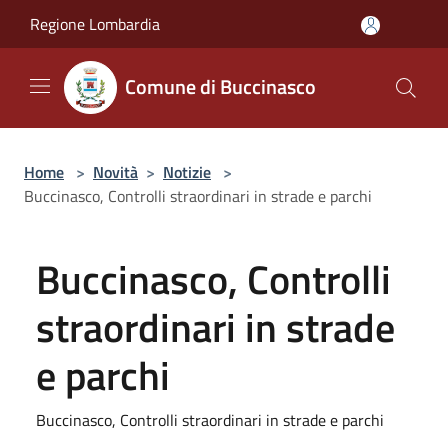
Salta al contenuto principale
Regione Lombardia
Comune di Buccinasco
Home
>
Novità
>
Notizie
>
Buccinasco, Controlli straordinari in strade e parchi
Buccinasco, Controlli
straordinari in strade
e parchi
Buccinasco, Controlli straordinari in strade e parchi