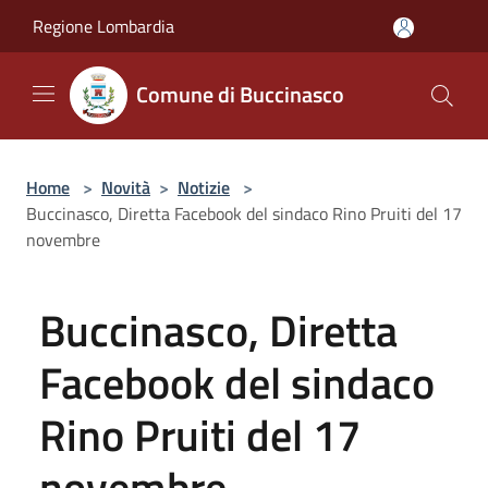
Salta al contenuto principale
Regione Lombardia
Comune di Buccinasco
Home
>
Novità
>
Notizie
>
Buccinasco, Diretta Facebook del sindaco Rino Pruiti del 17
novembre
Buccinasco, Diretta
Facebook del sindaco
Rino Pruiti del 17
novembre