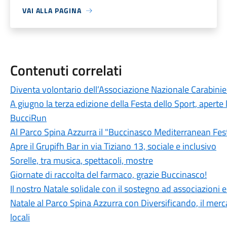
VAI ALLA PAGINA
Contenuti correlati
Diventa volontario dell’Associazione Nazionale Carabinie
A giugno la terza edizione della Festa dello Sport, aperte 
BucciRun
Al Parco Spina Azzurra il "Buccinasco Mediterranean Fes
Apre il Grupifh Bar in via Tiziano 13, sociale e inclusivo
Sorelle, tra musica, spettacoli, mostre
Giornate di raccolta del farmaco, grazie Buccinasco!
Il nostro Natale solidale con il sostegno ad associazioni 
Natale al Parco Spina Azzurra con Diversificando, il merca
locali