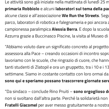
Le attività sono già iniziate nella mattinata di lunedì 25 
primaria Robbiolo
e alcuni
laboratori sul tema della pa
alcune classi e all’associazione
We Run the Streets
. Seg
parco, laboratori di robotica e falegnameria e poi ancora a
campionessa paralimpica
Alessia Berra
. E dopo la scuola
Azzurra grazie a Buccinasco Piscine, la visita al Museo di
“Abbiamo voluto dare un significato concreto al progetto
assessora alla Pace – creando occasioni di incontro sopr
lavoriamo con le scuole, che ringrazio di cuore, che han
tanti studenti di Zlatopil e ora un gruppetto, tra i 10 e i 1
settimane. Siamo in costante contatto con loro ormai da
sono qui e speriamo possano trascorrere giornate ser
“Da sindaco – conclude Rino Pruiti –
sono orgoglioso de
non si svoltano dall’altra parte. Perché la solidarietà non 
Fratelli Giacomel
per aver messo gratuitamente a nostra d