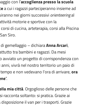
maggio con l’
accoglienza presso la scuola
ce
a cui i ragazzi parteciperanno insieme ad
uiranno nei giorni successivi
orienteering
al
ttività motorie e sportive con la
 corsi di cucina, arteterapia, corsi alla Piscina
 San Siro.
 di gemellaggio – dichiara
Anna Arcari
,
attutto tra bambini e ragazzi. Da mesi
no avviato un progetto di corrispondenza con
3 anni, vivrà nel nostro territorio un paio di
 tempo e non vedevano l’ora di arrivare,
ora
ene
”.
lla mia città
. Orgoglioso delle persone che
si racconta soltanto: si pratica. Grazie ai
isposizione il van per i trasporti. Grazie