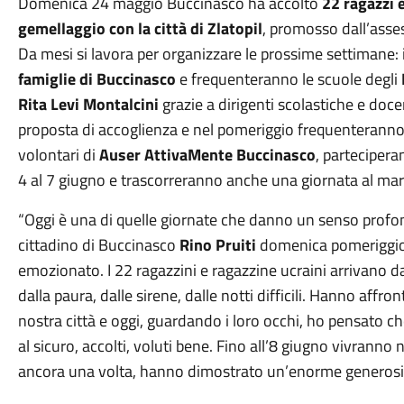
Domenica 24 maggio Buccinasco ha accolto
22 ragazzi 
gemellaggio con la città di Zlatopil
, promosso dall’asse
Da mesi si lavora per organizzare le prossime settimane: 
famiglie di Buccinasco
e frequenteranno le scuole degli
Rita Levi Montalcini
grazie a dirigenti scolastiche e do
proposta di accoglienza e nel pomeriggio frequenteranno 
volontari di
Auser AttivaMente Buccinasco
, partecipera
4 al 7 giugno e trascorreranno anche una giornata al ma
“Oggi è una di quelle giornate che danno un senso profon
cittadino di Buccinasco
Rino Pruiti
domenica pomeriggio 
emozionato. I 22 ragazzini e ragazzine ucraini arrivano da
dalla paura, dalle sirene, dalle notti difficili. Hanno affr
nostra città e oggi, guardando i loro occhi, ho pensato ch
al sicuro, accolti, voluti bene. Fino all’8 giugno vivranno 
ancora una volta, hanno dimostrato un’enorme generosità