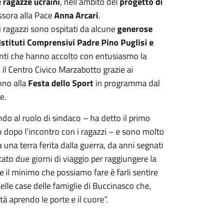
e ragazze ucraini
, nell’ambito del
progetto di
ssora alla Pace
Anna Arcari
.
i ragazzi sono ospitati da alcune
generose
Istituti Comprensivi Padre Pino Puglisi e
centi che hanno accolto con entusiasmo la
il Centro Civico Marzabotto grazie ai
nno alla
Festa dello Sport
in programma dal
re.
do al ruolo di sindaco – ha detto il primo
dopo l’incontro con i ragazzi – e sono molto
 una terra ferita dalla guerra, da anni segnati
ontato due giorni di viaggio per raggiungere la
e il minimo che possiamo fare è farli sentire
nelle case delle famiglie di Buccinasco che,
 aprendo le porte e il cuore”.