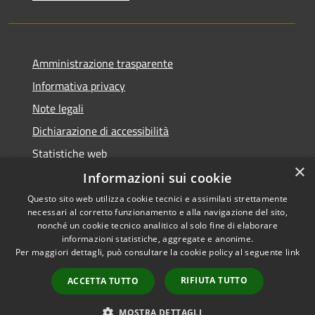
Amministrazione trasparente
Informativa privacy
Note legali
Dichiarazione di accessibilità
Statistiche web
×
Informazioni sui cookie
Questo sito web utilizza cookie tecnici e assimilati strettamente
necessari al corretto funzionamento e alla navigazione del sito,
RSS
Copyright © 2026 • Comune di
nonché un cookie tecnico analitico al solo fine di elaborare
Accessibilità
informazioni statistiche, aggregate e anonime.
Buccinasco • Powered by
Per maggiori dettagli, può consultare la cookie policy al seguente
link
Privacy
Municipium
Accesso
•
Cookie
redazione
RIFIUTA TUTTO
ACCETTA TUTTO
Mappa del sito
Whistleblowing
MOSTRA DETTAGLI