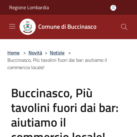
Salta al contenuto principale
Regione Lombardia
Comune di Buccinasco
Home
>
Novità
>
Notizie
>
Buccinasco, Più tavolini fuori dai bar: aiutiamo il
commercio locale!
Buccinasco, Più
tavolini fuori dai bar:
aiutiamo il
commercio locale!