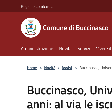
Salta al contenuto principale
Regione Lombardia
Comune di Buccinasco
Amministrazione
Novità
Servizi
Vivere 
Home
>
Novità
>
Avvisi
>
Buccinasco, Universi
Buccinasco, Univ
anni: al via le isc