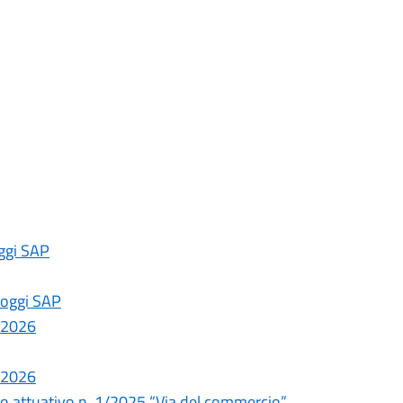
oggi SAP
lloggi SAP
 2026
 2026
iano attuativo n. 1/2025 “Via del commercio”