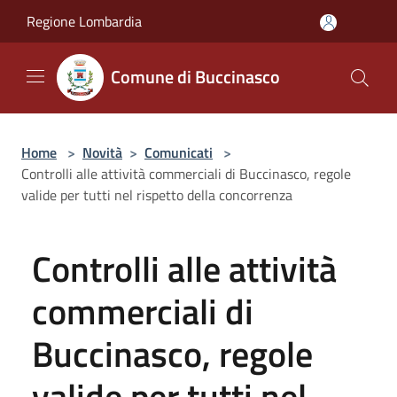
Salta al contenuto principale
Regione Lombardia
Comune di Buccinasco
Home
>
Novità
>
Comunicati
>
Controlli alle attività commerciali di Buccinasco, regole
valide per tutti nel rispetto della concorrenza
Controlli alle attività
commerciali di
Buccinasco, regole
valide per tutti nel