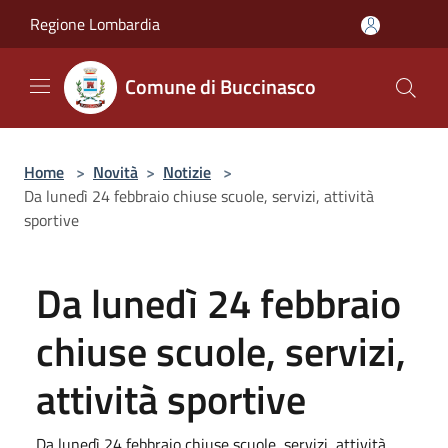
Salta al contenuto principale
Regione Lombardia
Comune di Buccinasco
Home
>
Novità
>
Notizie
>
Da lunedì 24 febbraio chiuse scuole, servizi, attività
sportive
Da lunedì 24 febbraio
chiuse scuole, servizi,
attività sportive
Da lunedì 24 febbraio chiuse scuole, servizi, attività