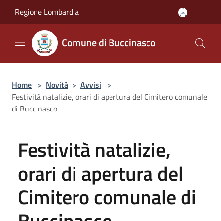
Salta al contenuto principale
Regione Lombardia
Comune di Buccinasco
Home
>
Novità
>
Avvisi
>
Festività natalizie, orari di apertura del Cimitero comunale
di Buccinasco
Festività natalizie,
orari di apertura del
Cimitero comunale di
Buccinasco