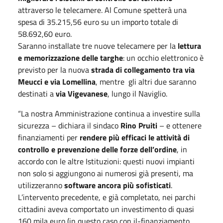
attraverso le telecamere. Al Comune spetterà una
spesa di 35.215,56 euro su un importo totale di
58.692,60 euro.
Saranno installate tre nuove telecamere per la
lettura
e memorizzazione delle targhe
: un occhio elettronico è
previsto per la nuova
strada di collegamento tra via
Meucci e via Lomellina
, mentre gli altri due saranno
destinati a
via Vigevanese
, lungo il Naviglio.
“La nostra Amministrazione continua a investire sulla
sicurezza – dichiara il sindaco
Rino Pruiti
– e ottenere
finanziamenti per
rendere più efficaci le attività di
controllo e prevenzione delle forze dell’ordine
, in
accordo con le altre Istituzioni: questi nuovi impianti
non solo si aggiungono ai numerosi già presenti, ma
utilizzeranno
software ancora più sofisticati
.
L’intervento precedente, e già completato, nei parchi
cittadini aveva comportato un investimento di quasi
160 mila euro (in questo caso con il-finanziamento