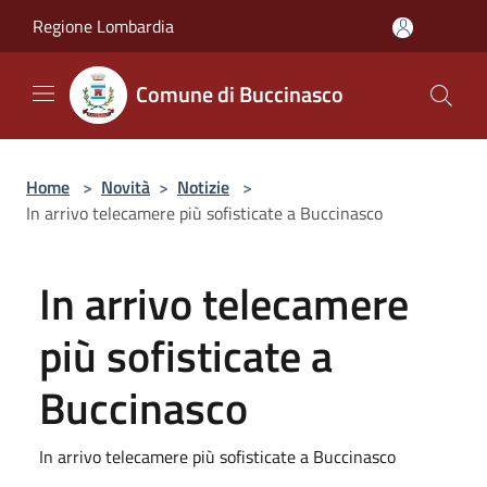
Salta al contenuto principale
Regione Lombardia
Comune di Buccinasco
Home
>
Novità
>
Notizie
>
In arrivo telecamere più sofisticate a Buccinasco
In arrivo telecamere
più sofisticate a
Buccinasco
In arrivo telecamere più sofisticate a Buccinasco