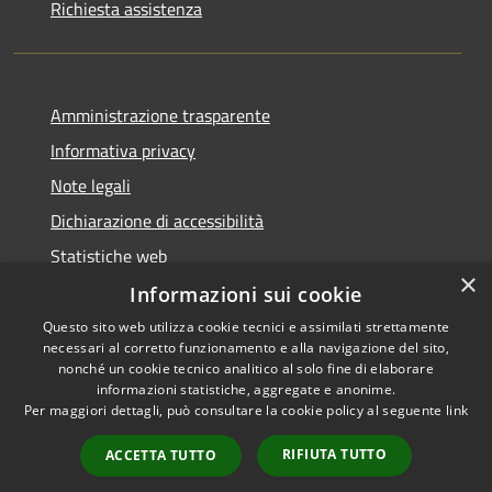
Richiesta assistenza
Amministrazione trasparente
Informativa privacy
Note legali
Dichiarazione di accessibilità
Statistiche web
×
Informazioni sui cookie
Questo sito web utilizza cookie tecnici e assimilati strettamente
necessari al corretto funzionamento e alla navigazione del sito,
RSS
Copyright © 2026 • Comune di
nonché un cookie tecnico analitico al solo fine di elaborare
informazioni statistiche, aggregate e anonime.
Accessibilità
Buccinasco • Powered by
Per maggiori dettagli, può consultare la cookie policy al seguente
link
Privacy
Municipium
Accesso
•
Cookie
redazione
RIFIUTA TUTTO
ACCETTA TUTTO
Mappa del sito