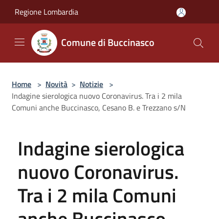
Salta al contenuto principale
Regione Lombardia
Comune di Buccinasco
Home
>
Novità
>
Notizie
>
Indagine sierologica nuovo Coronavirus. Tra i 2 mila
Comuni anche Buccinasco, Cesano B. e Trezzano s/N
Indagine sierologica
nuovo Coronavirus.
Tra i 2 mila Comuni
anche Buccinasco,