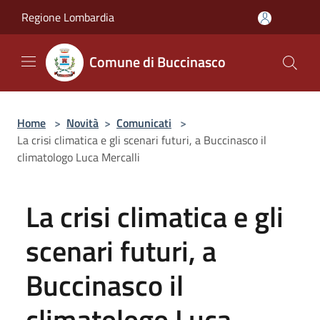
Salta al contenuto principale
Regione Lombardia
Comune di Buccinasco
Home
>
Novità
>
Comunicati
>
La crisi climatica e gli scenari futuri, a Buccinasco il
climatologo Luca Mercalli
La crisi climatica e gli
scenari futuri, a
Buccinasco il
climatologo Luca