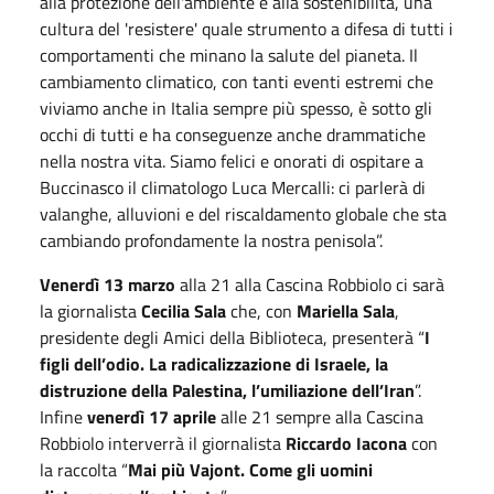
alla protezione dell'ambiente e alla sostenibilità, una
cultura del 'resistere' quale strumento a difesa di tutti i
comportamenti che minano la salute del pianeta. Il
cambiamento climatico, con tanti eventi estremi che
viviamo anche in Italia sempre più spesso, è sotto gli
occhi di tutti e ha conseguenze anche drammatiche
nella nostra vita. Siamo felici e onorati di ospitare a
Buccinasco il climatologo Luca Mercalli: ci parlerà di
valanghe, alluvioni e del riscaldamento globale che sta
cambiando profondamente la nostra penisola”.
Venerdì 13 marzo
alla 21 alla Cascina Robbiolo ci sarà
la giornalista
Cecilia Sala
che, con
Mariella Sala
,
presidente degli Amici della Biblioteca, presenterà “
I
figli dell’odio. La radicalizzazione di Israele, la
distruzione della Palestina, l’umiliazione dell’Iran
”.
Infine
venerdì 17 aprile
alle 21 sempre alla Cascina
Robbiolo interverrà il giornalista
Riccardo Iacona
con
la raccolta “
Mai più Vajont. Come gli uomini