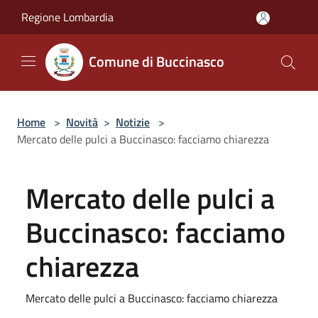
Salta al contenuto principale
Regione Lombardia
Comune di Buccinasco
Home
>
Novità
>
Notizie
>
Mercato delle pulci a Buccinasco: facciamo chiarezza
Mercato delle pulci a
Buccinasco: facciamo
chiarezza
Mercato delle pulci a Buccinasco: facciamo chiarezza