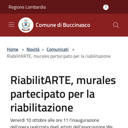
Salta al contenuto principale
Regione Lombardia
Comune di Buccinasco
Home
>
Novità
>
Comunicati
>
RiabilitARTE, murales partecipato per la riabilitazione
RiabilitARTE, murales
partecipato per la
riabilitazione
Venerdì 10 ottobre alle ore 11 l'inaugurazione
dell’opera realizzata dagli artisti dell’associazione We