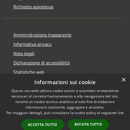
Richiesta assistenza
Amministrazione trasparente
Informativa privacy
Note legali
Dichiarazione di accessibilità
Statistiche web
×
Informazioni sui cookie
Questo sito web utilizza cookie tecnici e assimilati strettamente
necessari al corretto funzionamento e alla navigazione del sito,
RSS
Copyright © 2026 • Comune di
nonché un cookie tecnico analitico al solo fine di elaborare
Accessibilità
informazioni statistiche, aggregate e anonime.
Buccinasco • Powered by
Per maggiori dettagli, può consultare la cookie policy al seguente
link
Privacy
Municipium
Accesso
•
Cookie
redazione
RIFIUTA TUTTO
ACCETTA TUTTO
Mappa del sito