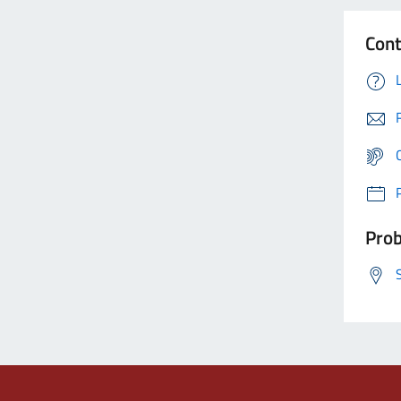
Cont
Prob