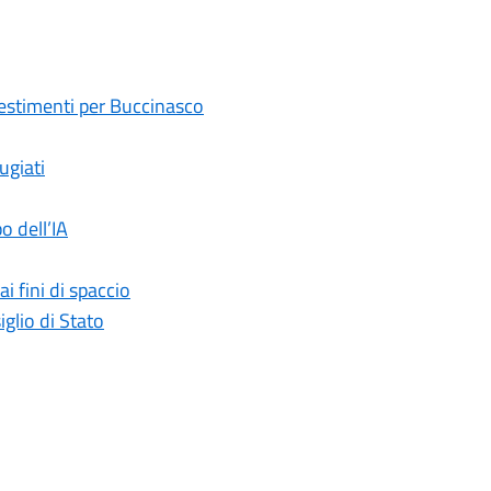
nvestimenti per Buccinasco
ugiati
o dell’IA
 fini di spaccio
glio di Stato