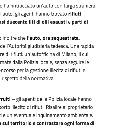
o ha rintracciato un’auto con targa straniera,
ll’auto, gli agenti hanno trovato
rifiuti
si duecento liti di olii esausti
e
parti di
o inoltre che
l’auto, ora sequestrata,
dell’Autorità giudiziaria tedesca. Una rapida
 di rifiuti: un’autofficina di Milano, il cui
rmate dalla Polizia locale, senza seguire le
rso per la gestione illecita di rifiuti e
el rispetto della normativa.
Pruiti
– gli agenti della Polizia locale hanno
o illecito di rifiuti. Risalire al proprietario
uti e un eventuale inquinamento ambientale.
 sul territorio e contrastare ogni forma di