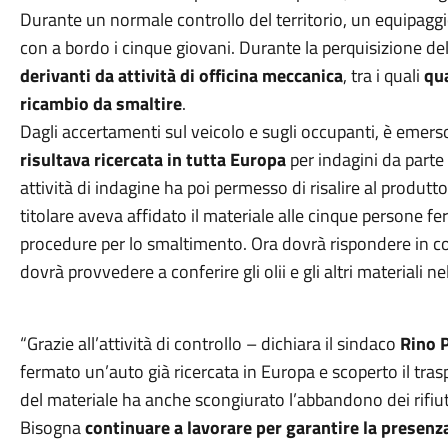
Durante un normale controllo del territorio, un equipaggi
con a bordo i cinque giovani. Durante la perquisizione de
derivanti da attività di officina meccanica
, tra i quali
qua
ricambio da smaltire
.
Dagli accertamenti sul veicolo e sugli occupanti, è emers
risultava ricercata in tutta Europa
per indagini da parte 
attività di indagine ha poi permesso di risalire al produttore
titolare aveva affidato il materiale alle cinque persone fe
procedure per lo smaltimento. Ora dovrà rispondere in conco
dovrà provvedere a conferire gli olii e gli altri materiali n
“Grazie all’attività di controllo – dichiara il sindaco
Rino 
fermato un’auto già ricercata in Europa e scoperto il trasport
del materiale ha anche scongiurato l’abbandono dei rifi
Bisogna
continuare a lavorare per garantire la presenza