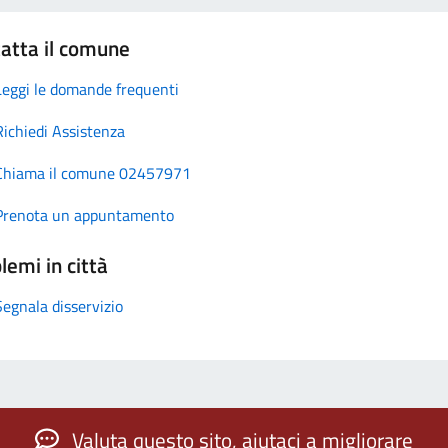
atta il comune
Leggi le domande frequenti
Richiedi Assistenza
Chiama il comune 02457971
Prenota un appuntamento
lemi in città
Segnala disservizio
Valuta questo sito, aiutaci a migliorare