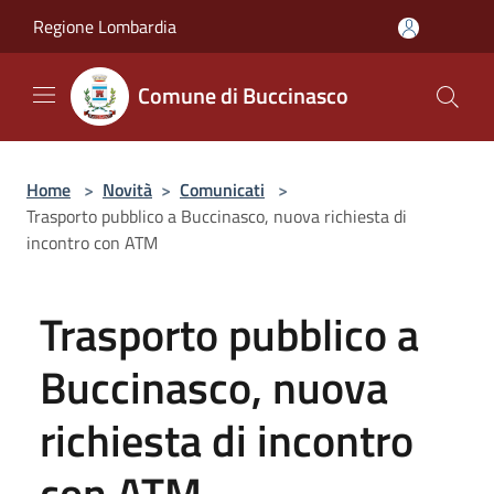
Salta al contenuto principale
Regione Lombardia
Comune di Buccinasco
Home
>
Novità
>
Comunicati
>
Trasporto pubblico a Buccinasco, nuova richiesta di
incontro con ATM
Trasporto pubblico a
Buccinasco, nuova
richiesta di incontro
con ATM