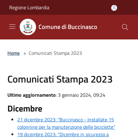
Salta al contenuto principale
Regione Lombardia
Comune di Buccinasco
Home
>
Comunicati Stampa 2023
Comunicati Stampa 2023
Ultimo aggiornamento
: 3 gennaio 2024, 09:24
Dicembre
21 dicembre 2023: "Buccinasco - Installate 15
colonnine per la manutenzione delle biciclette"
19 dicembre 2023: "Dicembre in sicurezza a