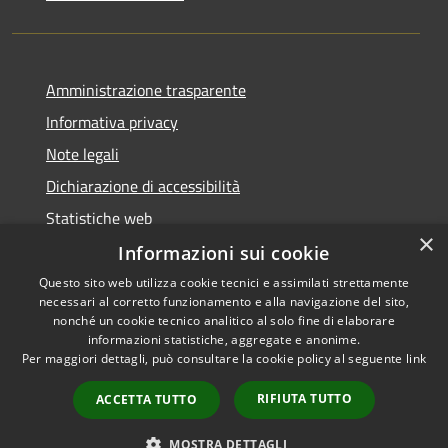
Amministrazione trasparente
Informativa privacy
Note legali
Dichiarazione di accessibilità
Statistiche web
×
Informazioni sui cookie
Questo sito web utilizza cookie tecnici e assimilati strettamente
necessari al corretto funzionamento e alla navigazione del sito,
RSS
Copyright © 2026 • Comune di
nonché un cookie tecnico analitico al solo fine di elaborare
Accessibilità
informazioni statistiche, aggregate e anonime.
Buccinasco • Powered by
Per maggiori dettagli, può consultare la cookie policy al seguente
link
Privacy
Municipium
Accesso
•
Cookie
redazione
RIFIUTA TUTTO
ACCETTA TUTTO
Mappa del sito
Whistleblowing
MOSTRA DETTAGLI