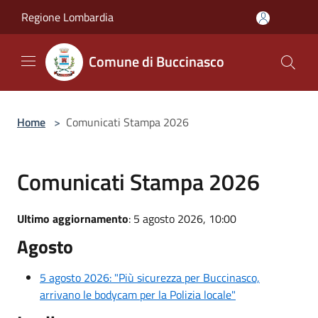
Salta al contenuto principale
Regione Lombardia
Comune di Buccinasco
Home
>
Comunicati Stampa 2026
Comunicati Stampa 2026
Ultimo aggiornamento
: 5 agosto 2026, 10:00
Agosto
5 agosto 2026: "Più sicurezza per Buccinasco,
arrivano le bodycam per la Polizia locale"