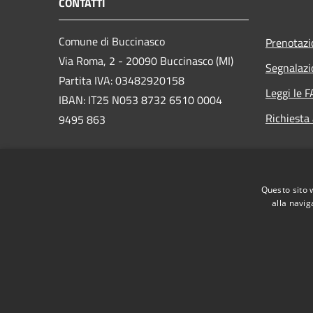
CONTATTI
Comune di Buccinasco
Prenotaz
Via Roma, 2 - 20090 Buccinasco (MI)
Segnalazi
Partita IVA: 03482920158
Leggi le 
IBAN: IT25 N053 8732 6510 0004
Richiesta
9495 863
PEC:
protocollo@cert.legalmail.it
Questo sito 
Centralino Unico: 02457971
alla navig
RSS
Accessibilità
Privacy
Cookie
Mappa de