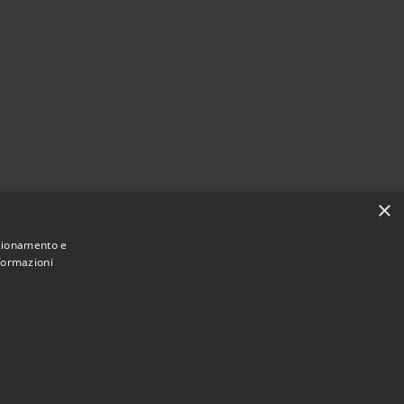
×
nzionamento e
nformazioni
Municipium
Accesso redazione
uccinasco • Powered by
•