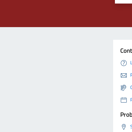
Cont
Prob