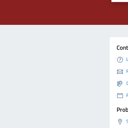
Cont
Prob