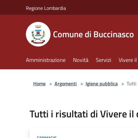
Salta al contenuto principale
Regione Lombardia
Comune di Buccinasco
Amministrazione
Novità
Servizi
Vivere 
Home
>
Argomenti
>
Igiene pubblica
>
Tutti 
Tutti i risultati di Vivere i
FARMACIE