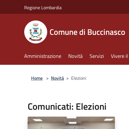
Salta al contenuto principale
Regione Lombardia
Comune di Buccinasco
Amministrazione
Novità
Servizi
Vivere 
Home
>
Novità
>
Elezioni
Comunicati: Elezioni