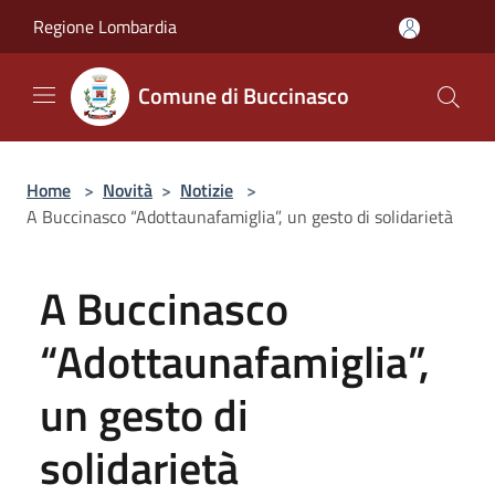
Salta al contenuto principale
Regione Lombardia
Comune di Buccinasco
Home
>
Novità
>
Notizie
>
A Buccinasco “Adottaunafamiglia”, un gesto di solidarietà
A Buccinasco
“Adottaunafamiglia”,
un gesto di
solidarietà